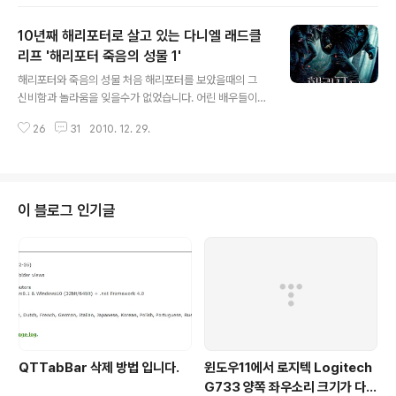
스토리가 빈약합니다. 눈은 흥미롭고 즐거운데 이야기가
재미 없는 그런 느낌 말입니다. 말은 거창하고 거대하게 보
10년째 해리포터로 살고 있는 다니엘 래드클
이나 실상은 그렇지 않습니다. 인간적으로 포스터의 내용
만 보고서는 정말 대작처럼 보이네요! 가장 기억에 남는 장
리프 '해리포터 죽음의 성물 1'
글 내용
면이라면, 다리를 건너는 장면뿐입니다. 나름대로 긴장감
해리포터와 죽음의 성물 처음 해리포터를 보았을때의 그
이 있었지만, 요즘 영화들은 워낙 예측을 할수 있는 경우가
신비함과 놀라움을 잊을수가 없었습니다. 어린 배우들이
많습니다. 그래서 긴장감은 다소 떨어지더군요! 정말 죽을
겪고 떠나는 마법의 세계 그리고 그 안에서 보여지는 신비
까?? 라는 생각을 하게끔 해야 하지 않을까 합니다. 나름대
26
31
2010. 12. 29.
한것들 마치 상상력을 마음껏 뿜어내면서 그 안에서의 완
로 볼꺼리는 특수효과 ..
벽한 세계를 보여줬다고 생각 합니다. 그러나 갈수록 해리
포터 시리즈는 난해 하게 되더군요~ 이야기 전체가 좀 어
렵게 되어가는듯 합니다. 물론 그 안에서 보여지는 마법들
은 이제 익숙해서인지 놀랍기 보다는 식상하더군요~ 전체
이 블로그 인기글
적으로 보았을때 해리포터 시리즈의 3편까지는 그럭저저
럭 괜찮다고 생각 합니다, 그후로는 전혀 재미가 없더군요
~ 그냥 너무 진지해요~ 그런 느낌이랄까~ 뭐 아무튼 이번
에는 시리즈중에 잘 되었다는 말이 있어서 보았는데 그동
안의 실망을 그대로 가져 가는듯한 느낌입니다. 그리고 너
무..
QTTabBar 삭제 방법 입니다.
윈도우11에서 로지텍 Logitech
G733 양쪽 좌우소리 크기가 다르