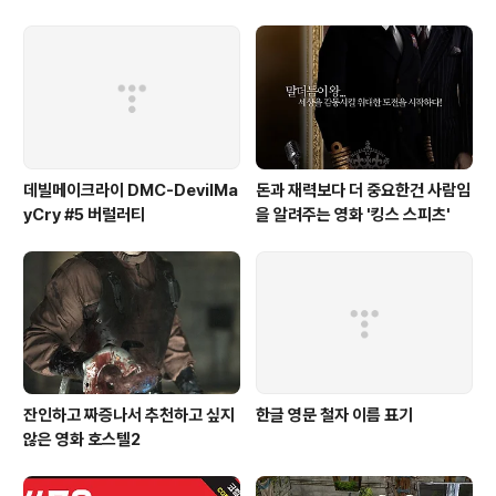
게 들리는 해결법 (보통 왼쪽이 크
게 들려요!)
데빌메이크라이 DMC-DevilMa
돈과 재력보다 더 중요한건 사람임
yCry #5 버럴러티
을 알려주는 영화 '킹스 스피츠'
잔인하고 짜증나서 추천하고 싶지
한글 영문 철자 이름 표기
않은 영화 호스텔2