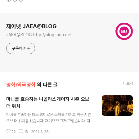
로그 정보
재아넷 JAEA@BLOG
JAEA@BLOG http://blog.jaea.net
구독하기
더보기
영화/외국영화
의 다른 글
마녀를 호송하는 니콜라스게이지 시즌 오브
더 위치
글 내용
마녀를 호송하는 다소 흥미로운 소제를 가지고 있는 시즌
오브 더 위치를 봤습니다. 재미요?? 그저 그렇습니다. 딱 짤
라 말하면 재미가 없더군요!!... 흥미와 볼꺼리는 좋아 보입
22
18
2011. 1. 28.
니다. cg도 그렇고 나름 재미적인 요소도 많습니다... 다만,