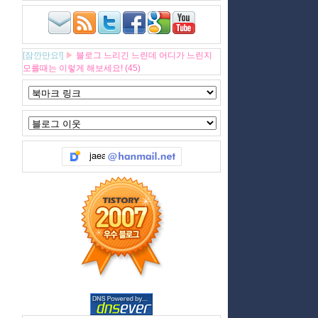
[잠깐만요!]
▶
블로그 느리긴 느린데 어디가 느린지
모를때는 이렇게 해보세요! (45)