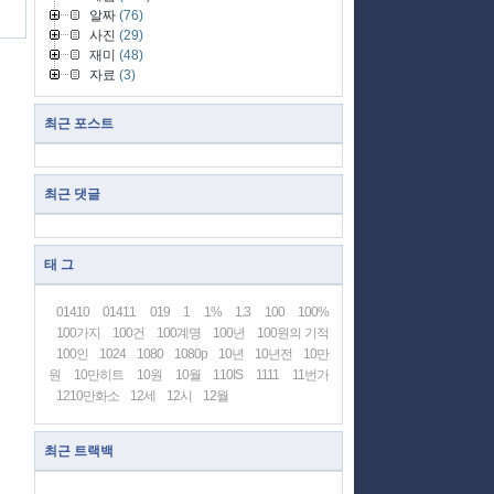
알짜
(76)
사진
(29)
재미
(48)
자료
(3)
최근 포스트
최근 댓글
태 그
01410
01411
019
1
1%
1.3
100
100%
100가지
100건
100계명
100년
100원의 기적
100인
1024
1080
1080p
10년
10년전
10만
원
10만히트
10원
10월
110IS
1111
11번가
1210만화소
12세
12시
12월
최근 트랙백