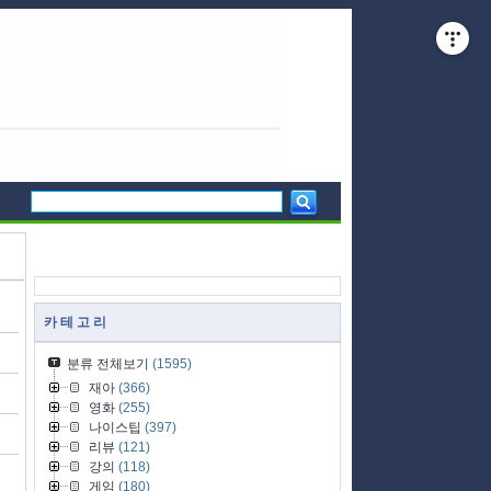
카 테 고 리
분류 전체보기
(1595)
재아
(366)
영화
(255)
나이스팁
(397)
리뷰
(121)
강의
(118)
게임
(180)