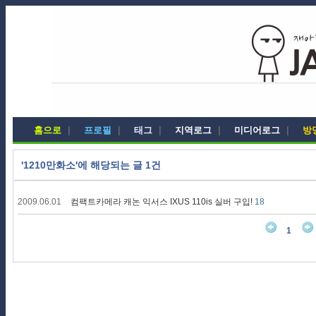
홈으로
|
프로필
|
태그
|
지역로그
|
미디어로그
|
방
'1210만화소'에 해당되는 글 1건
2009.06.01
컴팩트카메라 캐논 익서스 IXUS 110is 실버 구입!
18
1