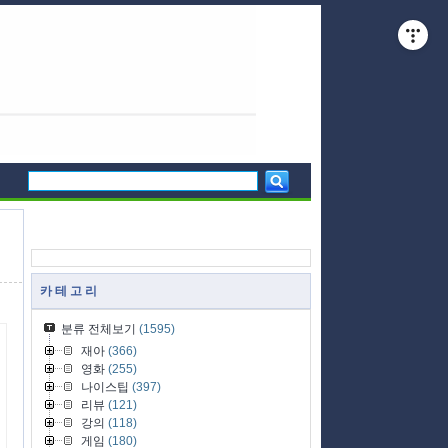
카 테 고 리
분류 전체보기
(1595)
재아
(366)
영화
(255)
나이스팁
(397)
리뷰
(121)
강의
(118)
게임
(180)