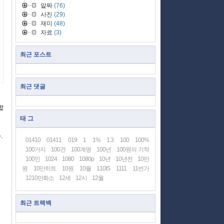
알짜
(76)
사진
(29)
재미
(48)
자료
(3)
최근 포스트
최근 댓글
합
태 그
.
01410
01411
019
1
1%
1.3
100
100%
100가지
100건
100계명
100년
100원의 기적
100인
1024
1080
1080p
10년
10년전
10만
원
10만히트
10원
10월
110IS
1111
11번가
1210만화소
12세
12시
12월
최근 트랙백