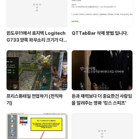
을 누릅니다. 설치경로를 확인하고 다음을 누릅니다. ※ 참
고로 저는 윈도우7 64비트입니다. 여기서 전체설..
윈도우11에서 로지텍 Logitech
QTTabBar 삭제 방법 입니다.
G733 양쪽 좌우소리 크기가 다르
게 들리는 해결법 (보통 왼쪽이 크
게 들려요!)
프리스톤테일 전업하기 (전직하
돈과 재력보다 더 중요한건 사람임
기)
을 알려주는 영화 '킹스 스피츠'