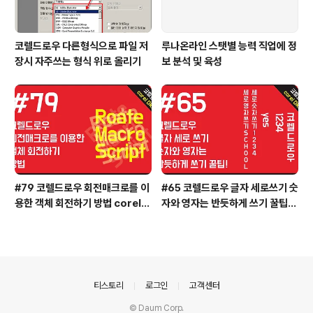
코렐드로우 다른형식으로 파일 저
루나온라인 스탯별 능력 직업에 정
장시 자주쓰는 형식 위로 올리기
보 분석 및 육성
#79 코렐드로우 회전매크로를 이
#65 코렐드로우 글자 세로쓰기 숫
용한 객체 회전하기 방법 coreld
자와 영자는 반듯하게 쓰기 꿀팁!
raw
실무활용 coreldraw
의안내
티스토리
로그인
고객센터
© Daum Corp.