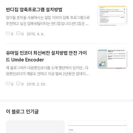
반디집 압축프로그램 설치방법
글 내용
많이들 흔히들 사용하시는 알집 이외의 압축 프로그램으로
추천하고 싶은 압축유틸리티는 반디집입니다.반디집은 반
디소프트에서 개발하고 만들며 누구든지 사용가능한 프로
0
0
2015. 4. 6.
그램입니다. 자세한 사항은 반디소프트에서 확인 하세요! h
ttp://www.bandisoft.co.kr/bandizip/ 다운로드를 통
하여 다운로드 후에 설치방법에 따라 설치 하시면 됩니다.
유마일 인코더 최신버전 설치방법 안전 가이
반디집(Bandizip)은... 멀티코어를 활용하여 '최대 6배'까
지 빠른 속도로 압축이 가능한 고성능 무료 압축프로그램
드 Umile Encoder
글 내용
으로 대용량 파일 압축과 분할 압축 및 해제 기능이 뛰어나
제 블로그에서 다음팟인코더를 소개 했던적이 있지만.. 다
고 ALZ, EGG 파일 등 다양한 압축 포맷을 지원합니다. 가
음팟인코더가 개발도 안하고 지금 벌써 2년동안 업데이트
정은 물론 기업, 공공기관, 교육기관, PC방 등에서도 무료
한번 이루어지지 않기 때문에 이제는 유마일 인코더를 사
로 사용이 가능합니다. 반디집의 설치 경로입니다.보통은
0
0
2015. 2. 20.
용하는 편입니다. 유마일인코더를 사용하면 악성코드가 깔
설치를 ..
리니 뭐니 하는말이 있는데요~사용자의 부주의로 생긴 부
분입니다. 제가 항상 주변사람에게 말하지만, 어떤 프로그
램을 설치할때 제발 꼼꼼히 좀 보고 설치 해라..맨날 다음
다음,, 넥스트, 넥스트 하면서 그냥 설치하는경우가 많습니
이 블로그 인기글
다. 오늘은 유마일인코더 프로그램의 설치방법에 대해서
알아보겠습니다. 주의할점은 아래에서 소개 합니다. 다음
을 누릅니다. 사용자 계약에 동의합니다. 체크하시고 다음