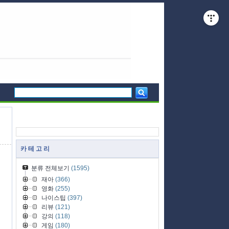
카 테 고 리
분류 전체보기
(1595)
재아
(366)
영화
(255)
나이스팁
(397)
리뷰
(121)
강의
(118)
게임
(180)