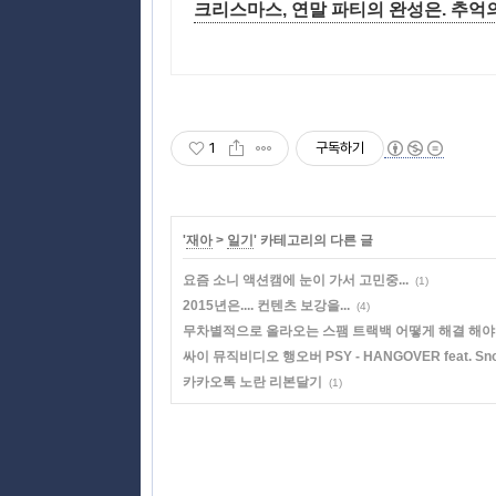
크리스마스, 연말 파티의 완성은. 
1
구독하기
'
재아
>
일기
' 카테고리의 다른 글
요즘 소니 액션캠에 눈이 가서 고민중...
(1)
2015년은.... 컨텐츠 보강을...
(4)
무차별적으로 올라오는 스팸 트랙백 어떻게 해결 해야
싸이 뮤직비디오 행오버 PSY - HANGOVER feat. Snoo
카카오톡 노란 리본달기
(1)