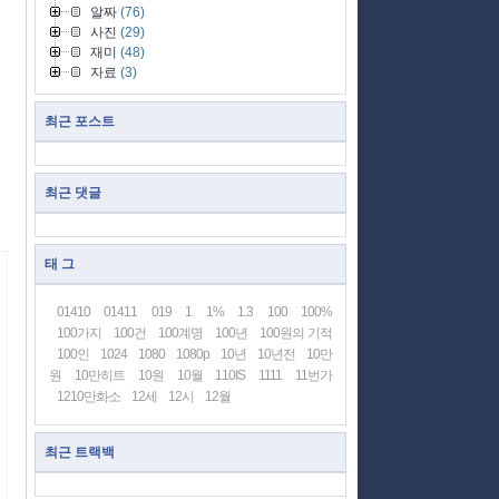
알짜
(76)
사진
(29)
재미
(48)
자료
(3)
최근 포스트
최근 댓글
태 그
01410
01411
019
1
1%
1.3
100
100%
100가지
100건
100계명
100년
100원의 기적
100인
1024
1080
1080p
10년
10년전
10만
원
10만히트
10원
10월
110IS
1111
11번가
1210만화소
12세
12시
12월
최근 트랙백