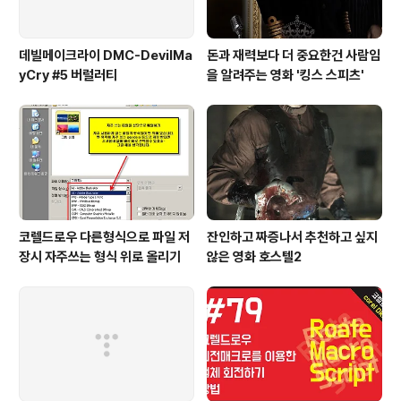
데빌메이크라이 DMC-DevilMa
돈과 재력보다 더 중요한건 사람임
yCry #5 버럴러티
을 알려주는 영화 '킹스 스피츠'
코렐드로우 다른형식으로 파일 저
잔인하고 짜증나서 추천하고 싶지
장시 자주쓰는 형식 위로 올리기
않은 영화 호스텔2