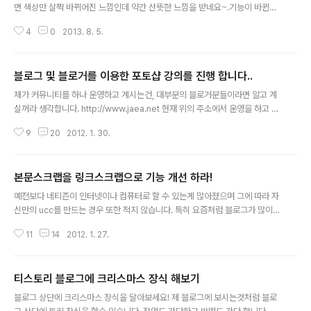
면 색상만 살짝 바뀌어진 느낌인데 약간 산뜻한 느낌을 받네요~.기능이 바뀐건
지, 단지 위젯만 바뀐건지는 잘 모르겠습니다. 아무튼 기존것과 사이즈는 동일
4
0
2013. 8. 5.
한데, 손가락 버튼 크기가 조금 변경된듯 하네요 (단축형) 수정하실 부분입니다.
http://blog.jaea.net/(##_article_rep_id_##) 1. 위의 부분에서 blog.jae
a.net 부분의 주소만 자신의 블로그 주소로 변경합니다.2. 위의 부분에서 (##_
블로그 및 블로거를 이용한 포토샵 강의를 진행 합니다..
article_rep_id_##) 이렇게 되어 있는 부분중에 ( 를 [ 로 변경하시고, ) 를 ]
글 내용
로 변경하여 사용하시면 됩니다. 예) [ ##_article_rep_id_##] ← 이런식으
제가 커뮤니티를 하나 운영하고 계시는건, 대부분의 블로거분들이라면 알고 계
로 하시면 됩니다. ..
실꺼라 생각합니다. http://www.jaea.net 현재 위의 주소에서 운영을 하고 있
으며 100명이 넘는 블로거 여러분이 가입하셨습니다.. 그곳에서 포토샵 강의를
9
20
2012. 1. 30.
진행을 하는데요! 아래는 그 공지 내용입니다. 오늘 마케팅 책을 읽다보니 이런
내용이 있더군요! 얻을려면 퍼줘라!! 왜 주지 않으면서 받을려고만 하느냐 라는
말입니다. 카페나 커뮤니티 블로그에서도 주지 않으면서 받을려고 하는건 모순
본문스크랩을 링크스크랩으로 기능 개선 하라!
이라 생각 합니다. 저 뿐만 아니라 다른 모든분들에게도 해당 되는 말이라 생각
글 내용
합니다. 그래서 오늘부터 퍼 드리겠습니다.. 거창하게 말씀드리면 재아데이라는
예전보다 네티즌이 인터넷이나 컴퓨터로 할 수 있는게 많아졌으며 그에 따라 자
걸 신설합니다. 일주일에 하루를 정하고 그 요일에 재아가 직접 진행하는 강의
신만의 ucc를 만드는 경우 또한 적지 않습니다. 특히 요즘처럼 블로그가 많이
를 업로드 ..
있는 시대에서는 더욱더 그렇습니다.... 블로그에 쓰여진 글은 10개중에 8개 이
11
14
2012. 1. 27.
상은 본인이 직접 쓴 글입니다.. 여기서 2개는 가져다 올려놓은 펌질 블로그겠
죠!; 정작 블로그만을 말하는건 아닙니다 블로그나, 카페, 홈페이지 등에서 이루
어지는 온갖 창작물들을 포함합니다. 이런게 예전에는 전문적인 사람으로 인하
티스토리 블로그에 크리스마스 장식 해보기
여 표현되었지만 지금은 일반적인 네티즌이 진행하는 강의, 강좌, 리뷰, 후기, 동
글 내용
영상, 등의 전반적인 모두 ucc 등이 미디어 보다 많아지는 세상입니다. 오죽하
블로그 상단에 크리스마스 장식을 달아보세요! 제 블로그에 보시는것처럼 블로
면... 웹문서보다 블로그 정보가 더 띄어 날까요;;;; 우리나라 네티즌이 가장 많이