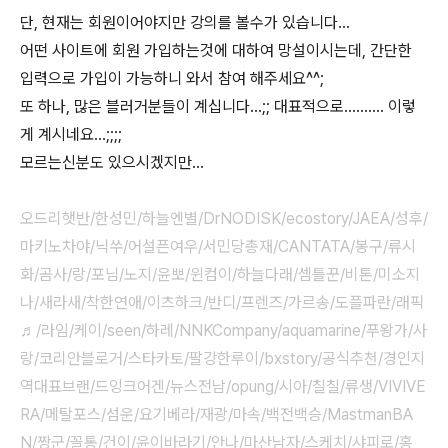
단, 현재는 회원이어야지만 강의를 볼수가 있습니다...
어떤 사이트에 회원 가입하는것에 대하여 망설이시는데, 간단한
입력으로 가입이 가능하니 와서 참여 해주세요^^;
또 하나, 많은 블러거분들이 계십니다...;; 대표적으로.......... 이렇
게 계시네요...;;;;
모르는신분도 있으시겠지만...
오드리햇반/한성민/하늘엔별/DrNODISK/ecostory/JAEA/성후/
마키노차야/닉쑤/어설픈여우/서민당총재/CANTATA/봉구/류시
화/곰사/랑/포님/노지/윤뽀/윈컴이/하늘다래/셈틀꾼/비톤/미소지
나/새라새/착한연애/이츠하크/반디/프렌즈/가르송/도플파란/래픽
♬/라임/케이/seen/하레/NNKCompany/aquamarine/푸왕가/사
랑/코리안블로거/스타카토/팔강한루이/bxstory/공식추천/경인지
역대표브랜/드잉크어겐/뉴스전남/opung/시아/칠칠/류생/VIVIVE
RA/메탈포스/섬운/요기베라/재광/마속/백전백승/MastmanBA
N/짱군/꼴통/건이/윤이바라기/안나/마산남자/스케치/샤피로/홍