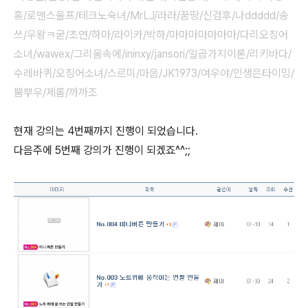
홍/로맨스울프/테크노숙녀/MrLJ/라라/꿈땅/신검후/나ddddd/송
쓰/우왕ㅋ굳/초연/하마/라이카/박하/마마마마마마마/다리오징어
소녀/wawex/그리움속에/ininxy/jansori/일곱가지이론/리키바다/
수레바퀴/오징어소녀/스르미/마음/JK1973/여우야/인생은타이밍/
뿜뿌우/제롬/까까조
현재 강의는 4번째까지 진행이 되었습니다.
다음주에 5번째 강의가 진행이 되겠죠^^;;