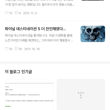
가 참 많이 보이는 영화입니다. 헐리우드식의 영웅스러운
부분도 보이고요, 특수효과의 완벽함도 보이며, 아날로그
13
4
2011. 11. 3.
식과 최첨단 기술과의 절묘한 조화를 보이기도 합니다. 전
혀 어색하지 않는 특수효과와 로봇의 움직임 그리고, 리얼
한 배우들의 연기 더불어서 실감나는 격투장면등은 로봇으
파이널 데스티네이션 5 더 잔인해졌다...
로 하여금 감정을 느끼게 하는 묘한 매력이 있습니다. 더불
글 내용
어 여기다 아날로그식의 복싱경기를 도입하여 보다 쉽게
파이널 데스티네이션을 좋아합니다.. 처음 이영화를 볼때
접근 했다고 생각을 합니다. 휴먼스러운 면도 있으며, SF스
느낀거지만 미래를 예견하고,, 그에 따라 미리 행동할수 있
타일의 느낌도 있어서 보는이로 하여금 재미와 감동을 느
는걸 보여주는데요! 그 자체가 너무 신기하고 흥미로운겁
낄수 있습니다. 이 영화는 재미 없다고 말하기엔 어느한쪽
10
10
2011. 10. 15.
니다 하지만, 운명은 거스릴수 없는법?? 결국 죽을사람은
으로 치우치지 않기 때문에 충분히 재미 있으리라 생각합
어떻게든 죽는다? 라는 법칙을 가지고 있습니다. 그도 그럴
니다. 오디션 프로그램처럼 승부를 치뤄서 이겨야 하는 ..
것이,,, 티비나 각종 사고에서.. 살사람은 어떻게든 살고, 죽
을사람은 어떻게든 죽는다라는 생각이 드는거죠! 하지만
예전보다 더 잔인해졌더군요! 그리고 규모가 더 커졌습니
이 블로그 인기글
다. 기존 시리즈에서는 적절하게 잘 사용했던 특수효과
가?? 이번에는 대놓고 사용한다는 느낌이 들더군요! 아바
타 제작군단의 3D 공포 블록버스터가 아깝지 않을정도였
습니다. 그러나?? 개인적으로는 예전보다 연기력과 집중력
은 조금 떨어지는듯 느낌이었습니다. 그동안의 ..