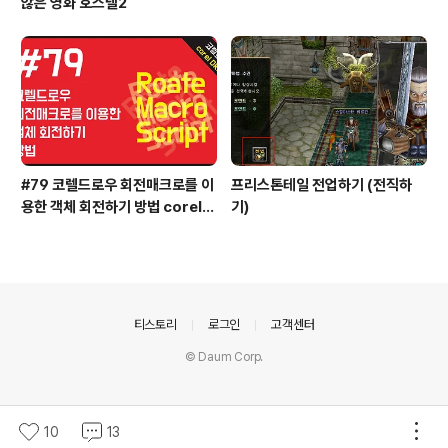
않은 영화 호스텔2
#79 코렐드로우 회전매크로를 이
프리스톤테일 전업하기 (전직하
용한 객체 회전하기 방법 coreld
기)
raw
의안내
티스토리
로그인
고객센터
© Daum Corp.
10
13