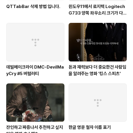
QTTabBar 삭제 방법 입니다.
윈도우11에서 로지텍 Logitech
G733 양쪽 좌우소리 크기가 다르
게 들리는 해결법 (보통 왼쪽이 크
게 들려요!)
데빌메이크라이 DMC-DevilMa
돈과 재력보다 더 중요한건 사람임
yCry #5 버럴러티
을 알려주는 영화 '킹스 스피츠'
잔인하고 짜증나서 추천하고 싶지
한글 영문 철자 이름 표기