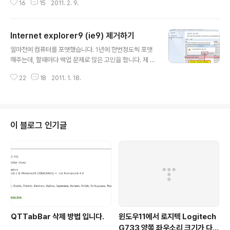
16
15
2011. 2. 9.
볼까 합니다. 보통 자막을 지원하는 프로그램이나, 영상기
기가 있으면 참 좋겠지만 지원을 안하는경우도 더러 있습
니다. 또한 자막이 영상과 맞지 않는 경우도 가끔 발생을 합
Internet explorer9 (ie9) 제거하기
니다. 그럼으로 영상 자체에 자막을 삽입하여 영상 하나만
글 내용
가지고 있다면 이런경우는 없을것입니다. 가끔 필요하죠!
얼마전에 컴퓨터를 포맷했습니다. 1년에 한번정도씩 포맷
방법은 아주 간단합니다. 일단 다음팟인코더를 다운받아야
해주는데, 할때마다 백업 문제로 많은 고민을 합니다. 제 블
합니다. http://tvpot.daum.net/encoder/PotEncod
로그가 it쪽을 기반으로 하다보니 설치도 많이 하고, 지우기
erSpec.do 다운받으시고 설치 하세요 어렵지 않기 때문
22
18
2011. 1. 18.
도 많이 지웁니다. 대표적으로 게임, 브라우져 그래픽, 동영
에 설명은 생략합니다. 하지만 매번 이런류의 프로그램을
상, 영화 아무튼 컴퓨터를 활용할수 있는 최대한 활용하다
설치할때 습관적으로 ne..
보니 1년정도면 컴퓨터가 많이 느려집니다... 물론 컴 관리
도 좀 하긴 하죠 --; 그중에 인터넷 브라우져도 예외는 아닌
데요! 이거저거 써봐도 파이어폭스가 부가기능면에서 많은
이 블로그 인기글
점수를 줘도 될만큼 마음에 듭니다. 그래서 기본으로 파이
어폭스를 사용중이고 부가적으로 IE9를 사용했는데 IE9가
베타라 그런지 별로 마음에 들지도 않고, 무엇보다 업데이
트를 잘 안합니다..; 그래서 지우기로 결심했습니다. ie9는
윈도우7에서만 사..
QTTabBar 삭제 방법 입니다.
윈도우11에서 로지텍 Logitech
G733 양쪽 좌우소리 크기가 다르