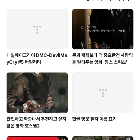
게 들리는 해결법 (보통 왼쪽이 크
게 들려요!)
데빌메이크라이 DMC-DevilMa
돈과 재력보다 더 중요한건 사람임
yCry #5 버럴러티
을 알려주는 영화 '킹스 스피츠'
잔인하고 짜증나서 추천하고 싶지
한글 영문 철자 이름 표기
않은 영화 호스텔2