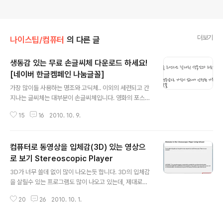
더보기
나이스팁/컴퓨터
의 다른 글
생동감 있는 무료 손글씨체 다운로드 하세요!
[네이버 한글켐페인 나눔글꼴]
글 내용
가장 많이들 사용하는 명조와 고딕체.. 이외의 세련되고 간
지나는 글씨체는 대부분이 손글씨체입니다. 영화의 포스터
도 그렇고요~~ 네이버에서 한글날을 기념하여 무료 글씨
15
16
2010. 10. 9.
체를 배포하는데요~ 이번에는 고딕체나 명조가 아니라, 손
글씨체입니다. http://hangeul.naver.com/share.nhn
에서 확인 하시면 되고요! 무료로 사용이 가능합니다. 기업
컴퓨터로 동영상을 입체감(3D) 있는 영상으
도 무료로 사용해도 된다고 하네요! 개별 글꼴 다운로드도
가능합니다. http://hangeul.naver.com/download.n
로 보기 Stereoscopic Player
글 내용
hn 위에 보시는것처럼 2009년 손글씨 공모전 3만 3천 응
3D가 너무 쓸데 없이 많이 나오는듯 합니다. 3D의 입체감
모작 중에.. 최종 대상작으로 만들어진 글씨체라고 합니다.
을 살릴수 있는 프로그램도 많이 나오고 있는데, 제대로된
이런 좋은 글씨체를 모든 사람이 쓸수 있게 하는것만으로
방법으로 구현이 될려면 돈을 쓰는 방법 밖에는 없습니다.
도 좋습니다. 여러분이 다운 받으실 글씨체는 아래와 ..
20
26
2010. 10. 1.
일반 영화를 입체감 있는 3D방식으로 볼려면 구조는 간단
하다고 합니다. 기존 영상에 다른 영상을 살짝 겹치게 한후
에 왼쪽 눈은 적색으로 오른쪽 눈은 파란색으로 하여 눈이