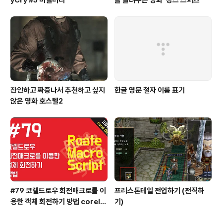
yCry #5 버럴러티
을 알려주는 영화 '킹스 스피츠'
잔인하고 짜증나서 추천하고 싶지
한글 영문 철자 이름 표기
않은 영화 호스텔2
#79 코렐드로우 회전매크로를 이
프리스톤테일 전업하기 (전직하
용한 객체 회전하기 방법 coreld
기)
raw