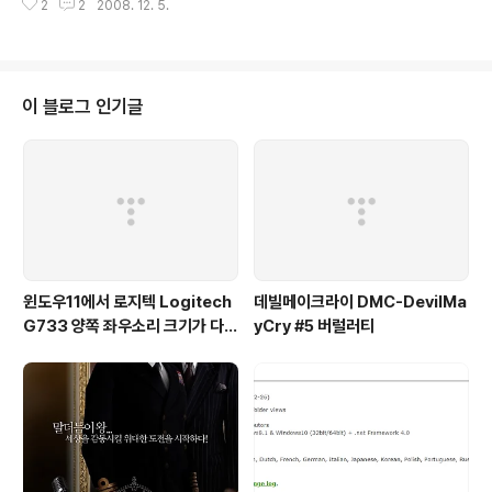
타운을 이용해서 자신의 블로그의 페이지를 찾는방법을 알
2
2
2008. 12. 5.
에 관련하여 원고료인 현금이 지급이 됩니다. 또, 밀리언달러라고 해서, 한달동
려드릴까 합니다. 먼저 온타운에 등록되어진 제 블로그의
안 가장 추천을 많이 받은 글을 선택하여 해당 원고료에 대하여 100만원을 지
페이지입니다. http://www.ontown.net/..
급하기도 합니다. 대단하죠~ 저도 역시 주간 인기글까지는 가봤지만, 떨어진적
이 더 많습니다. 프레스 블로그가 유명해지다보니 결국은 양질의 포스팅이 많이
묻히는경우가 많아지더군요~ 또 리뷰라고 해서 간단하게 말씀드리면 광고주가
이 블로그 인기글
어떤 해당 제품을 체험단으로 선정된 블로거에 준 후에 후기를 작성하는 방식입
니다. 후기를 잘 쓰면 ^^ 또 한..
윈도우11에서 로지텍 Logitech
데빌메이크라이 DMC-DevilMa
G733 양쪽 좌우소리 크기가 다르
yCry #5 버럴러티
게 들리는 해결법 (보통 왼쪽이 크
게 들려요!)