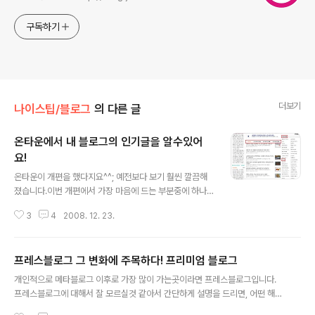
구독하기
더보기
나이스팁/블로그
의 다른 글
온타운에서 내 블로그의 인기글을 알수있어
요!
글 내용
온타운이 개편을 했다지요^^; 예전보다 보기 훨씬 깔끔해
졌습니다.이번 개편에서 가장 마음에 드는 부분중에 하나
인 자신의 블로그에 대한 전반적인 글의 가치??를 알수가
3
4
2008. 12. 23.
있습니다. 사실 글의 가치라고 하기에는 뭐한데요 쉽게 말
씀드리면 자신의 글중에 이번주에 인기글 한달동안 인기글
그리고 현재 인기글등을 메타형식으로 볼수 있기 때문에,
프레스블로그 그 변화에 주목하다! 프리미엄 블로그
블로그를 운영하는분에게는 적잖은 도움이 될것으로 생각
글 내용
이 듭니다.^^; 티스토리 블로그에서도 자체적으로 이런 통
개인적으로 메타블로그 이후로 가장 많이 가는곳이라면 프레스블로그입니다.
계가 가능했으면 좋겠지만, 아직 티스토리 자체적으로도
프레스블로그에 대해서 잘 모르실것 같아서 간단하게 설명을 드리면, 어떤 해당
조회수가 안된다는거에 대한 아쉬움도 많습니다. 그럼 온
정보를 주면 여러분은 그 정보를 가지고 자신의 블로그에 포스팅을 하게되고 그