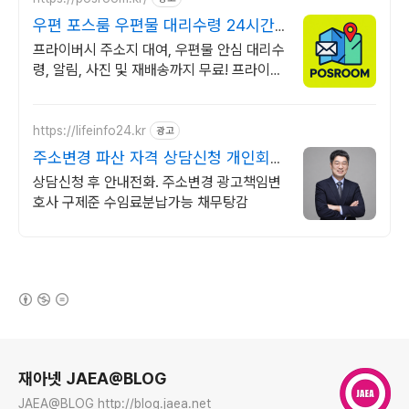
우편 포스룸 우편물 대리수령 24시간
CCTV 상시 녹화
프라이버시 주소지 대여, 우편물 안심 대리수
령, 알림, 사진 및 재배송까지 무료! 프라이빗
한 보관, 당신만의 공간 포스룸에서 대신 해
드립니다.
https://lifeinfo24.kr
광고
주소변경 파산 자격 상담신청 개인회생
신청자격 빠른상담
상담신청 후 안내전화. 주소변경 광고책임변
호사 구제준 수임료분납가능 채무탕감
(새창열림)
로그 정보
재아넷 JAEA@BLOG
JAEA@BLOG http://blog.jaea.net