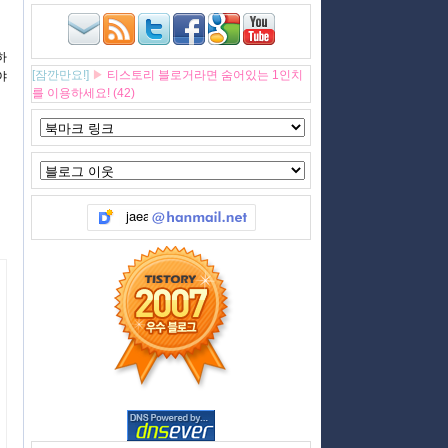
하
[잠깐만요!]
▶
티스토리 블로거라면 숨어있는 1인치
야
를 이용하세요! (42)