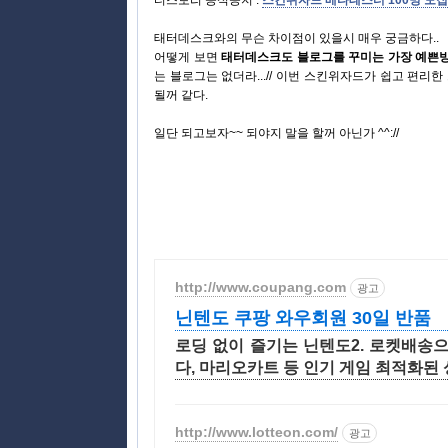
티스토리 공식공지 :
스킨위자드 베타테스터 100명 모
태터데스크와의 무슨 차이점이 있을시 매우 궁금하다..
어떻게 보면
태터데스크도 블로그를 꾸미는 가장 예쁜
는 블로그는 없더라...// 이번 스킨위자드가 쉽고 편
될꺼 같다.
일단 되고보자~~ 되야지 말을 할꺼 아닌가 ^^://
http://www.coupang.com
광고
닌텐도 쿠팡 와우회원 30일 반품
로딩 없이 즐기는 닌텐도2. 로켓배송으로
다, 마리오카트 등 인기 게임 최적화된 
http://www.lotteon.com/
광고