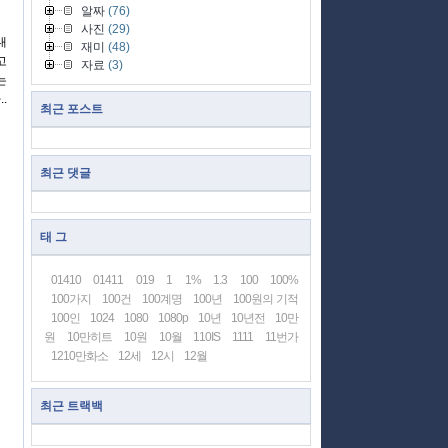
알짜
(76)
사진
(29)
내
재미
(48)
고
자료
(3)
는
.
최근 포스트
최근 댓글
태 그
01410
01411
019
1
1%
1.3
100
100%
100가지
100건
100계명
100년
100원의 기적
100인
1024
1080
1080p
10년
10년전
10만
원
10만히트
10원
10월
110IS
1111
11번가
1210만화소
12세
12시
12월
최근 트랙백