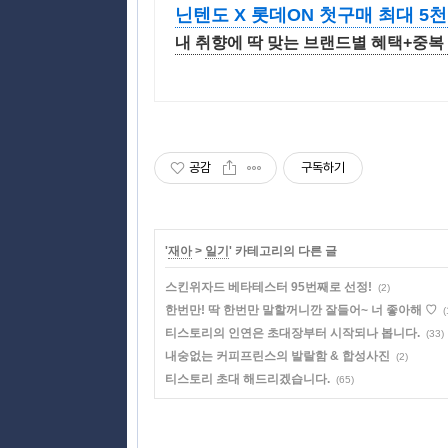
닌텐도 X 롯데ON 첫구매 최대 5천
내 취향에 딱 맞는 브랜드별 혜택+중복
공감
구독하기
'
재아
>
일기
' 카테고리의 다른 글
스킨위자드 베타테스터 95번째로 선정!
(2)
한번만! 딱 한번만 말할꺼니깐 잘들어~ 너 좋아해 ♡
(
티스토리의 인연은 초대장부터 시작되나 봅니다.
(33)
내숭없는 커피프린스의 발랄함 & 합성사진
(2)
티스토리 초대 해드리겠습니다.
(65)