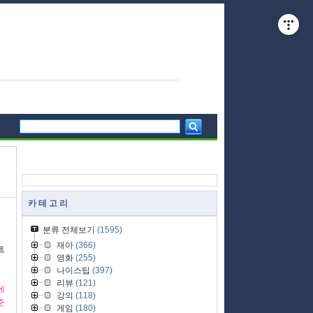
카 테 고 리
분류 전체보기
(1595)
재아
(366)
트
영화
(255)
나이스팁
(397)
리뷰
(121)
에
강의
(118)
준
게임
(180)