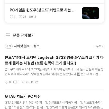
PC게임을 윈도우(창모드)화면으로 하는 방
법입니다.
11
25
조회
3
분류 전체보기
주요 글 목록
재아넷 블로그 정보
모두보기
공지
윈도우11에서 로지텍 Logitech G733 양쪽 좌우소리 크기가 다
르게 들리는 해결법 (보통 왼쪽이 크게 들려요!)
글 내용
윈도우11에서 로지텍 G733을 사용시에 좌측이 왼쪽보다 크게 들리는 문제 해결 방
법꼭 이게 아니더라도 양쪽을 동일하게 맞춰주는 방법입니다.1️⃣ 윈도우 제어판 2️⃣
오른쪽 상단에 범주를 클릭해서 아래처럼 큰 아이콘으로 변경 합니다.3️⃣ 소리 를 클
작성시간
0
0
2025. 11. 22.
릭합니다.4️⃣ 아래 순서대로 진행 합니다.5️⃣ 재생 탭에서 스피커 G733 클릭하여 선
택 합니다.6️⃣ 속성 클릭7️⃣ 오픈되는 창에서 수준을 클릭8️⃣ 밸런스 클릭9️⃣ 밸런스가
L 이 더 크게 되어 있을겁니다. 이걸 L 과 R을 동일하게 해줍니다. L 50과 R 50을
GTA5 치트키 PC 버전
하면 됩니다.신기한게 이게 초기설정인지 버그인지 모르겠는데 이 상황이 있더라고
글 내용
GTA5 치트키 정리 PC 버전입니다. 싱글모드에서 작동이 됩니다. 키보드에 숫자 1
요~지금부터는 볼륨을 조절하면, 좌우측이 동일하게 들리고 동일하게 소리가 올라
번 옆 ` 키를 눌러 입력하시면 됩니다. GTA5 치트키 발동효과 캐릭터 무적(5분) pa
가거나 같이 내려갑니다.이게 ..