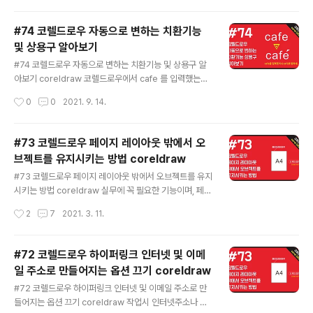
안됩니다. 씨씨클리너로 해도 마찬가지고요~ 시작프로그
램 등록에서 삭제, 레지스트리 삭제 등 해봐도 안됩니다. 최
#74 코렐드로우 자동으로 변하는 치환기능
종적으로 내린 방법을 포스팅 하니 도움이 되시길 바라겠
및 상용구 알아보기
습니다. ✅ 해당 프로그램을 다시 내려 받습니다. http://qt
글 내용
tabbar.wikidot.com/ QTTabBar - QuizoApps Cli
#74 코렐드로우 자동으로 변하는 치환기능 및 상용구 알
ck here to edit contents of this page. Click here
아보기 coreldraw 코렐드로우에서 cafe 를 입력했는데
to toggle editing of ..
성조가 붙은 cafe 가 나온다면 바로 이기능 때문에 그렇습
작성시간
0
0
2021. 9. 14.
니다. 기본적으로는 체크를 해제 하는게 좋습니다. 그리고
잘 활용하면 유용하게 사용할수도 있습니다. 재아클래스,
코렐드로우, 코렐드로우강좌, 코렐드로우 2019, 코렐드로
#73 코렐드로우 페이지 레이아웃 밖에서 오
우 2018, 코렐드로우2017, 코렐드로우 x7, 코렐드로우x
브젝트를 유지시키는 방법 coreldraw
5, 코렐드로우9, 코렐드로우기초, coreldraw tip corel
글 내용
draw tutorial, coreldraw tutorial for beginners, c
#73 코렐드로우 페이지 레이아웃 밖에서 오브젝트를 유지
oreldraw, coreldraw design, coreldraw x5, core
시키는 방법 coreldraw 실무에 꼭 필요한 기능이며, 페이
ldraw 2018, coreldraw 2019, coreld..
지 레이아웃 밖에 객체를 모든 페이지에서 유지 시키는 방
작성시간
2
7
2021. 3. 11.
법으로 실무에 적극적으로 활용할수 있는 기능이니 꼭 참
고 하셔서 설정 하세요~ 재아클래스, 코렐드로우, 코렐드
로우강좌, 코렐드로우 2019, 코렐드로우 2018, 코렐드로
#72 코렐드로우 하이퍼링크 인터넷 및 이메
우2017, 코렐드로우 x7, 코렐드로우x5, 코렐드로우9, 코
일 주소로 만들어지는 옵션 끄기 coreldraw
렐드로우 기초, coreldraw tip coreldraw tutorial, co
글 내용
reldraw tutorial for beginners, coreldraw, corel
#72 코렐드로우 하이퍼링크 인터넷 및 이메일 주소로 만
draw design, coreldraw x5, coreldraw 2018, co
들어지는 옵션 끄기 coreldraw 작업시 인터넷주소나 이