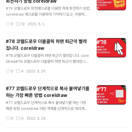
회전하기 방법 coreldraw
코렐드로우 2019, 코렐드로우 2018, 코렐드로우2017,
글 내용
코렐드로우 x7, 코렐드로우x5, 코렐드로우9, 코렐드로우
#79 코렐드로우 회전매크로를 이용한 객체 회전하기 방법
기초, coreldraw tip coreldraw tutorial, coreldraw
coreldraw 매크로를 이용하여 기억하기 쉽고, 사용하기
tutorial for beginners, coreldraw, coreldraw des
쉬운 단축키를 만들어서 바로 사용할수 있는 방법에 대하
작성시간
0
12
2022. 5. 1.
ign, co..
여 알아보려고 합니다. 아래 매크로를 잘 확인 하시면 여러
분이 원하는 각도를 추가적으로 만들어 낼수 있습니다. 복
사 붙여넣는 위치는 아래와 같습니다. ✅ ALT + F11 을 하
#78 코렐드로우 더블클릭 하면 퇴근이 빨라
신후에 좌측의 창에서 GlobalMacros (GlobalMacro
집니다. coreldraw
s.gms) - Coreldraw 2022 Objects - ThisMacro
글 내용
Stroage 선택후에 아래 내용을 복사 붙여넣기 하시면 됩
#78 코렐드로우 더블클릭 하면 퇴근이 빨라집니다. core
니다. ※ 다른 매크로가 있다면 삭제하지 마시고 추가적으
ldraw#78 코렐드로우 더블클릭 하면 퇴근이 빨라집니다.
로 넣어주셔도 됩니다. Sub Rotate_15_left() ActiveS
coreldraw 더블클릭을 해서 얻을수 있는 다양한 팁을 알
작성시간
0
4
2022. 3. 29.
election.Rotate 1..
려드리고자 합니다. 1. 전체선택을 하는 방법 2. 페이지 크
기만큼의 사각형을 만드는 방법 3. 특정 객체의 크기만큼
의 사각형을 만드는 방법 4. 텍스트만 선택하는 방법 실무
#77 코렐드로우 단계적으로 복사 붙여넣기를
에 많은 도움이 되시기를 바랍니다. 재아클래스, 코렐드로
하는 가장 빠른 방법 coreldraw
우, 코렐드로우강좌, 코렐드로우 2019, 코렐드로우 2018,
글 내용
코렐드로우2017, 코렐드로우 x7, 코렐드로우x5, 코렐드
#77 코렐드로우 단계적으로 복사 붙여넣기를 하는 가장
로우9, 코렐드로우기초, coreldraw tip coreldraw tut
빠른 방법 coreldraw 어떤 객체를 단계적으로 여러개를
orial, coreldraw tutorial for beginners, coreldra
복사해야 할때 가장 유용한 방법입니다. 상황에 따라 유용
작성시간
0
0
2022. 3. 24.
w, coreldr..
하게 사용이 가능할것 같습니다. ■ 2021버전의 해당 메
뉴 위치 Edit - Step and Repeat (단축키 : Ctrl + Shift