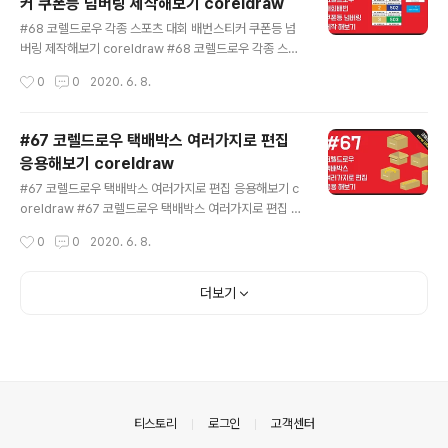
커 쿠폰등 넘버링 제작해보기 coreldraw
로우강좌, 코렐드로우 2019, 코렐드로우 2018, 코렐드로
글 내용
우2017, 코렐드로우 x7, 코렐드로우x5, 코렐드로우9, 코
#68 코렐드로우 각종 스포츠 대회 배번스티커 쿠폰등 넘
렐드로우 기초, coreldraw tip coreldraw tutorial, co
버링 제작해보기 coreldraw #68 코렐드로우 각종 스포
reldraw tutorial for beginners, coreldraw, corel
츠 대회 배번스티커 쿠폰등 넘버링 제작해보기 coreldra
작성시간
0
0
2020. 6. 8.
draw desig..
w 강의 영상에서 설명한 넘버링 제작 코딩 사이트 주소 입
니다. https://paiza.io/projects/nn22kwuTSdb... ✔
주의사항 꼭 큰따옴표 " " 사이에 넣어주셔야 하고, 큰따옴
#67 코렐드로우 택배박스 여러가지로 편집
표는 삭제 하시면 안됩니다. ✔ 숫자 앞글자와 숫자 뒷글자
응용해보기 coreldraw
에 사용하지 않을시는 ""; 로 유지 해주시면 됩니다. 그 이
글 내용
외의 나머지 소스를 수정하시면 작동되지 않을수 있으니
#67 코렐드로우 택배박스 여러가지로 편집 응용해보기 c
수정하지 마세요~ 재아클래스, 코렐드로우, 코렐드로우강
oreldraw #67 코렐드로우 택배박스 여러가지로 편집 응
좌, 코렐드로우 2019, 코렐드로우 2018, 코렐드로우201
용해보기 coreldraw Snap to object 이용 (Alt + Z)
작성시간
0
0
2020. 6. 8.
7, 코렐드로우 x7, 코렐드로우x5, 코렐드로우..
Group = Ctrl + G ( 그룹) 또는 Ctrl + U (그룹해제) Dr
op shadow 그림자 기능 다양하게 이용 해보세요~ 재아
클래스, 코렐드로우, 코렐드로우강좌, 코렐드로우 2019,
더보기
코렐드로우 2018, 코렐드로우2017, 코렐드로우 x7, 코렐
드로우x5, 코렐드로우9, 코렐드로우 기초, coreldraw ti
p coreldraw tutorial, coreldraw tutorial for begin
ners, coreldraw, coreldraw design, coreldraw x
5, coreldraw..
의안내
티스토리
로그인
고객센터