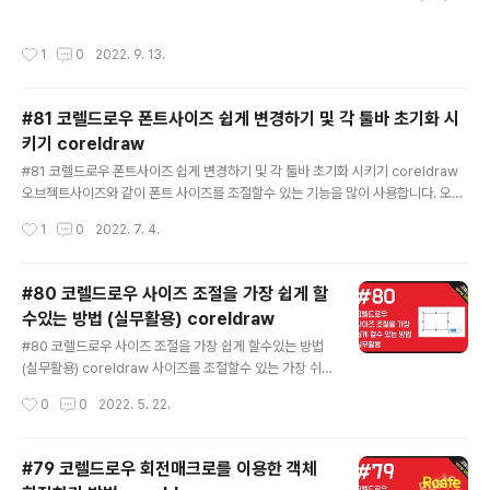
inkiller BMX 자전거 bandit 무기/탄약 MAX toolup PCJ-600오토바이 rocke
t 체력/방탄 MAX turtle Sanchez 오토바이 offroad 특수능력충전 powerup C
작성시간
1
0
2022. 9. 13.
omet 스포츠카 comet 경찰수배 올리기 fugitive RapidGT 스포츠카 rapidgt
경찰수배 낮추기 lawyerup 리무진 vinewood 폭발주먹 hothands 골프카트 ho
lein1 폭발총알 highex Buzzard 헬기 buzzoff 화염총알 incendiary 경비행기 f
#81 코렐드로우 폰트사이즈 쉽게 변경하기 및 각 툴바 초기화 시
lyspray 슈퍼점프 hoptoit ..
키기 coreldraw
글 내용
#81 코렐드로우 폰트사이즈 쉽게 변경하기 및 각 툴바 초기화 시키기 coreldraw
오브젝트사이즈와 같이 폰트 사이즈를 조절할수 있는 기능을 많이 사용합니다. 오늘
도 지난강의와 함께 폰트사이즈를 쉽게 조절할수 있는 방법에 대해서 알아보고자 합
작성시간
1
0
2022. 7. 4.
니다. 더불어 추가팁으로 각각의 툴바를 초기화 시킬수 있는 방법에 대해서도 추가적
으로 알아봅니다. 재아클래스, 코렐드로우, 코렐드로우강좌, 코렐드로우 2022, 코
렐드로우 2021, 코렐드로우 2020, 코렐드로우 2019, 코렐드로우 2018, 코렐드
#80 코렐드로우 사이즈 조절을 가장 쉽게 할
로우2017, 코렐드로우 x7, 코렐드로우x5, 코렐드로우9, 코렐드로우기초, coreldr
수있는 방법 (실무활용) coreldraw
aw tip coreldraw tutorial, coreldraw tutorial for beginners, coreldra..
글 내용
#80 코렐드로우 사이즈 조절을 가장 쉽게 할수있는 방법
(실무활용) coreldraw 사이즈를 조절할수 있는 가장 쉬
운 방법입니다. 단축키는 여러분이 설정하기 나름입니다.
작성시간
0
0
2022. 5. 22.
저와 같은 방식으로 하셔도 되고, 다른 키를 이용하셔도 됩
니다. 실무에 많이 활용하시고, 응용하여서 다른 설정도 만
들어 보세요! 재아클래스, 코렐드로우, 코렐드로우강좌, 코
#79 코렐드로우 회전매크로를 이용한 객체
렐드로우 2022, 코렐드로우 2021, 코렐드로우 2020,