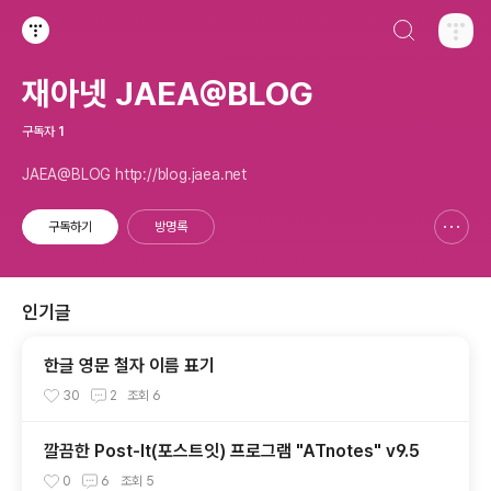
검색하기
티스토리
재아넷 JAEA@BLOG
구독자
1
JAEA@BLOG http://blog.jaea.net
구독하기
방명록
신고하기 레이어
열기
인기글
한글 영문 철자 이름 표기
30
2
조회
6
깔끔한 Post-It(포스트잇) 프로그램 "ATnotes" v9.5
0
6
조회
5