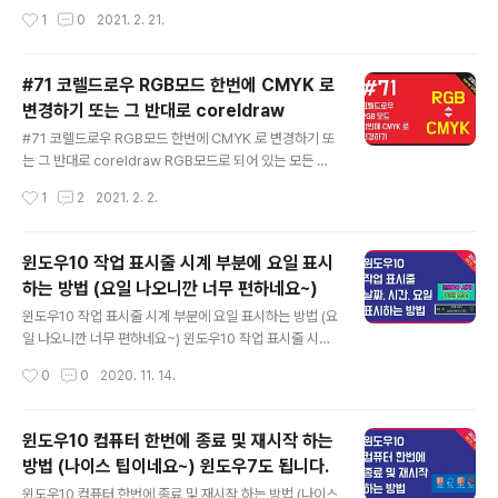
reldraw 2019, coreldraw 2020, cor..
메일 주소를 입력할때 자동으로 하이퍼링크 형태로 만들어
작성시간
1
0
2021. 2. 21.
지는데요! 이 부분을 제거 하는 방법에 대해서 알아볼까 합
니다. 보통 기본적으로 설정 해두는 옵션이니 처음 코렐드
로우를 사용하시는분도 설정 해두세요^^; 재아클래스, 코
#71 코렐드로우 RGB모드 한번에 CMYK 로
렐드로우, 코렐드로우강좌, 코렐드로우 2019, 코렐드로우
변경하기 또는 그 반대로 coreldraw
2018, 코렐드로우2017, 코렐드로우 x7, 코렐드로우x5,
글 내용
코렐드로우9, 코렐드로우 기초, coreldraw tip coreldr
#71 코렐드로우 RGB모드 한번에 CMYK 로 변경하기 또
aw tutorial, coreldraw tutorial for beginners, cor
는 그 반대로 coreldraw RGB모드로 되어 있는 모든 객
eldraw, coreldraw design, coreldraw x5, coreld
체를 한번에 CMYK 값으로 변경하는 방법입니다. 물론 그
작성시간
1
2
2021. 2. 2.
raw 20..
반대로도 가능합니다. 응용하시면 다른 부분도 확인이 가
능합니다. 재아클래스, 코렐드로우, 코렐드로우강좌, 코렐
드로우 2019, 코렐드로우 2018, 코렐드로우2017, 코렐
윈도우10 작업 표시줄 시계 부분에 요일 표시
드로우 x7, 코렐드로우x5, 코렐드로우9, 코렐드로우 기초,
하는 방법 (요일 나오니깐 너무 편하네요~)
coreldraw tip coreldraw tutorial, coreldraw tuto
글 내용
rial for beginners, coreldraw, coreldraw design,
윈도우10 작업 표시줄 시계 부분에 요일 표시하는 방법 (요
coreldraw x5, coreldraw 2018, coreldraw 2019,
일 나오니깐 너무 편하네요~) 윈도우10 작업 표시줄 시계
coreldraw 2020 재아클래스 JA..
부분에 요일 표시하는 방법 (요일 나오니깐 너무 편하네요
작성시간
0
0
2020. 11. 14.
~) 윈도우10 시계 부분에 요일이 보이는거랑 안보이는거
랑 몇글자 차이긴 하지만 편리함이 좋습니다. 여러분도 한
번 설정 해보세요! 사실 별로 어렵지 않은 팁이지만 한번 설
윈도우10 컴퓨터 한번에 종료 및 재시작 하는
정해두면 정말 편리 합니다. 아래 본문에 한번 더 정리 했으
방법 (나이스 팁이네요~) 윈도우7도 됩니다.
니 참고 하세요~ [★셋팅 설정★] [ ☆날짜 ] ───────
글 내용
───────────────────★ d = 1 (1자리 표시)
윈도우10 컴퓨터 한번에 종료 및 재시작 하는 방법 (나이스