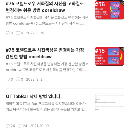
+ D) 입니다. 재아클래스, 코렐드로우, 코렐드로우강좌, 코
#76 코렐드로우 저화질의 사진을 고화질로
렐드로우 2019, 코렐드로우 2018, 코렐드로우2017, 코
변경하는 쉬운 방법 coreldraw
렐드로우 x7, 코렐드로우x5, 코렐드로우9, 코렐드로우기
글 내용
초, coreldraw tip coreldraw tutorial, coreldraw t
#76 코렐드로우 저화질의 사진을 고화질로 변경하는 쉬운
utorial for beginners, coreldraw, coreldraw desi
방법 coreldraw#76 코렐드로우 저화질의 사진을 고화
gn, coreldraw x5, coreldr..
질로 변경하는 쉬운 방법 coreldraw 어렵지 않은 설정으
작성시간
0
0
2022. 3. 16.
로 좋은결과를 만들수 있습니다. 실무에서 필요에 따라 종
종 사용이 가능할것 같습니다. 다른 옵션도 사용을 해보시
길 권장드립니다. 재아클래스, 코렐드로우, 코렐드로우강
#75 코렐드로우 사진색상을 변경하는 가장
좌, 코렐드로우 2019, 코렐드로우 2018, 코렐드로우201
간단한 방법 coreldraw
7, 코렐드로우 x7, 코렐드로우x5, 코렐드로우9, 코렐드로
글 내용
우기초, coreldraw tip coreldraw tutorial, coreldra
#75 코렐드로우 사진색상을 변경하는 가장 간단한 방법 c
w tutorial for beginners, coreldraw, coreldraw d
oreldraw#75 코렐드로우 사진색상을 변경하는 가장 간
esign, coreldraw x5, coreldraw 2018, coreld..
단한 방법 coreldraw 코렐드로우에서 자체적으로 사진
작성시간
0
0
2022. 3. 2.
의 부분적인 색상을 변경하는 가장 간단한 방법에 대하여
알아보고자 합니다. 실무에서 직접적으로 활용이 가능한
부분이라고 생각이 됩니다. 재아클래스, 코렐드로우, 코렐
QTTabBar 삭제 방법 입니다.
드로우강좌, 코렐드로우 2019, 코렐드로우 2018, 코렐드
글 내용
얼마전에 QTTabBar 프로그램을 설치했습니다. 여러가
로우2017, 코렐드로우 x7, 코렐드로우x5, 코렐드로우9,
지로 탐색기에서 활용할수 있는 좋은기능들을 가지고 있으
코렐드로우기초, coreldraw tip coreldraw tutorial, c
나 개인적으로 탐색기가 느려지고 충돌이 일어나는것 같아
oreldraw tutorial for beginners, coreldraw, core
서 제거 하기로 결정했습니다. 제어판 가서 프로그램 추가
ldraw design, coreldraw x5, coreldraw 2018, co
작성시간
24
24
2021. 10. 19.
삭제를 누르면 삭제가 안됩니다. 이렇게 메세지가 뜨면서
re..