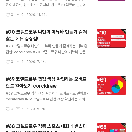
dd = 01 (2자리 표시) [ ☆요일 ] ─────────────
팁이네요~) 윈도우7도 됩니다. 윈도우10 컴퓨터 한번에
─────────────★ ddd = 수 (1자리 표시) dddd
종료 및 재시작 하는 방법 (나이스 팁이네요~) 윈도우7도
작성시간
0
0
2020. 11. 14.
= 수요일 (3자리 표시) [ ☆따옴표 사용으로 ..
됩니다. 윈도우10 컴퓨터 종료를 한번에 할수 있습니다. 예
약종료도 됩니다. 한번 해보세요! 아래 본문에 한번 더 정리
했으니 참고 하세요~ [★셋팅 설정★] shutdown -s -t
#70 코렐드로우 나만의 메뉴바 만들기 즐겨
0 (0초만에 컴퓨터 종료) shutdown -s -t 10 (10초만에
찾는 메뉴 총집합!
컴퓨터 종료) shutdown -s -t 60 (60초만에 컴퓨터 종
글 내용
료 즉, 1분만에 종료) shutdown -r -t 0 (0초만에 컴퓨터
#70 코렐드로우 나만의 메뉴바 만들기 즐겨찾는 메뉴 총
다시 시작) shutdown -r -t 60 (1분 후에 컴퓨터 다시 시
집합! coreldraw #70 코렐드로우 나만의 메뉴바 만들기
작 됨) shutdown -a (모든 예약종료 (명령) 취소) ..
즐겨찾는 메뉴 총집합! coreldraw 본인이 자주 쓰는 메뉴
작성시간
0
4
2020. 7. 16.
만 별도로 구성하여 작업 해보세요~ 실무활용에 도움이 많
이 될것으로 생각이 됩니다. 본 영상에 참고할 영상은 아래
링크를 추가적으로 참고하시면 도움이 더 될것 같습니다.
#69 코렐드로우 겹침 색상 확인하는 오버프
아래 영상을 추가적으로 확인하세요~~ https://youtu.b
린트 알아보기 coreldraw
e/VjQARH3Uq2Q 재아클래스, 코렐드로우, 코렐드로우
글 내용
강좌, 코렐드로우 2019, 코렐드로우 2018, 코렐드로우2
#69 코렐드로우 겹침 색상 확인하는 오버프린트 알아보기
017, 코렐드로우 x7, 코렐드로우x5, 코렐드로우9, 코렐드
coreldraw #69 코렐드로우 겹침 색상 확인하는 오버프
로우 기초, coreldraw tip coreldraw tutorial, corel
린트 알아보기 coreldraw 색상이 겹쳤을때 그 겹쳐진 색
작성시간
0
2
2020. 6. 20.
draw tutorial for..
상은 무슨색이 될까요? 그 부분에 대해서 알아보는 시간입
니다. 실무에 잘 활용은 하지 않지만 때로는 필요할때가 있
습니다. 크게 어렵지 않은 설정으로 확인이 가능합니다. 이
#68 코렐드로우 각종 스포츠 대회 배번스티
번에 같이 배워 볼까요~ 재아클래스, 코렐드로우, 코렐드